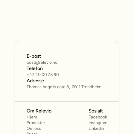
KLPs Trykktank
15. okt. 2025
E-post
post@relevio.no
Telefon
+47 40 00 78 90
Adresse
Thomas Angells gate 8,  7011 Trondheim
Om Relevio 
Sosialt
Hjem
Facebook
Produkter 
Instagram
Om oss
Linkedin