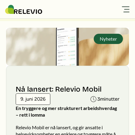
Nyheter
Produkter
Om oss
Priser
Logg
Nyheter
Produkter
Om oss
Priser
Nyheter
Nå lansert: Relevio Mobil
9. juni 2026
3
minutter
En tryggere og mer strukturert arbeidshverdag 
– rett i lomma
Relevio Mobil er nå lansert, og gir ansatte i 
helsevirksomheter en enklere og tryggere måte å 